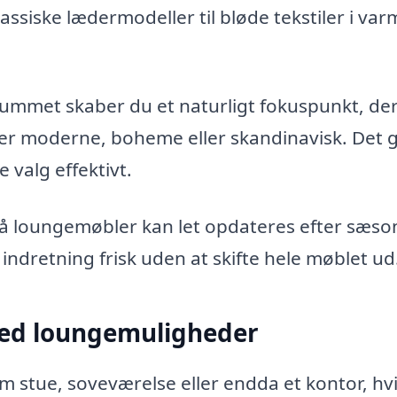
klassiske lædermodeller til bløde tekstiler i va
rummet skaber du et naturligt fokuspunkt, de
 er moderne, boheme eller skandinavisk. Det g
 valg effektivt.
å loungemøbler kan let opdateres efter sæson
 indretning frisk uden at skifte hele møblet ud
 med loungemuligheder
 stue, soveværelse eller endda et kontor, hvi