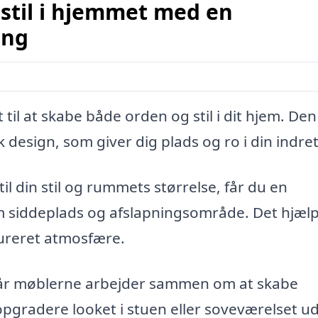
stil i hjemmet med en
ing
l at skabe både orden og stil i dit hjem. Den
design, som giver dig plads og ro i din indre
l din stil og rummets størrelse, får du en
m siddeplads og afslapningsområde. Det hjæl
tureret atmosfære.
når møblerne arbejder sammen om at skabe
pgradere looket i stuen eller soveværelset u