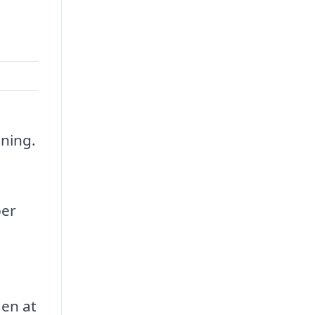
tning.
per
den at