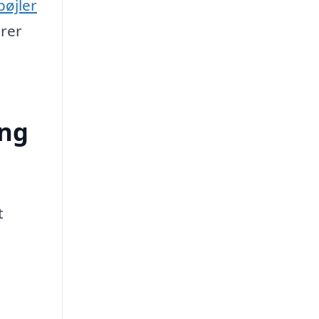
bøjler
erer
ing
t