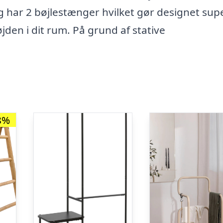
g har 2 bøjlestænger hvilket gør designet sup
øjden i dit rum. På grund af stative
8%