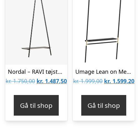
Nordal – RAVI tøjstativ – sort
Umage Lean on Me tøjstativ sort : Erling Christensen Møbler
Den
Den
Den
D
kr.
1.750,00
kr.
1.487,50
kr.
1.999,00
kr.
1.599,20
oprindelige
aktuelle
oprindelige
ak
pris
pris
pris
pr
Gå til shop
Gå til shop
var:
er:
var:
er
kr. 1.750,00.
kr. 1.487,50.
kr. 1.999,00.
kr