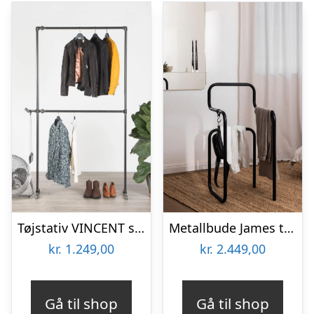
Tøjstativ VINCENT sort
Metallbude James tøjbutler tøjstativ i stål H89,5 x B42,5 x D42,5 cm – Mat sort
kr.
1.249,00
kr.
2.449,00
Gå til shop
Gå til shop