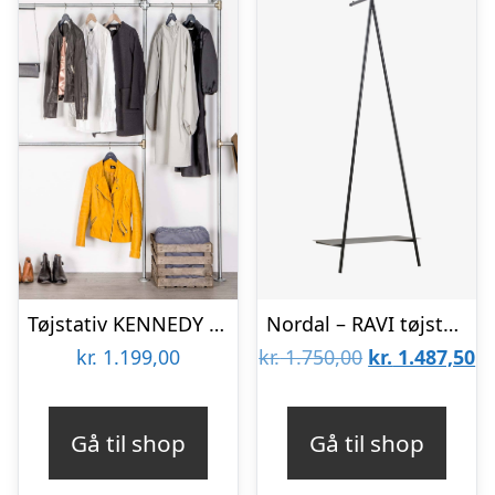
Tøjstativ KENNEDY sølv med messing
Nordal – RAVI tøjstativ – sort
Den
D
kr.
1.199,00
kr.
1.750,00
kr.
1.487,50
oprindelige
ak
pris
pr
Gå til shop
Gå til shop
var:
er