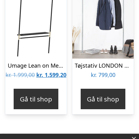
Umage Lean on Me tøjstativ sort : Erling Christensen Møbler
Tøjstativ LONDON sølv
Den
Den
kr.
1.999,00
kr.
1.599,20
kr.
799,00
oprindelige
aktuelle
pris
pris
Gå til shop
Gå til shop
var:
er:
kr. 1.999,00.
kr. 1.599,20.
×