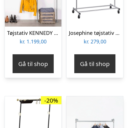
Tøjstativ KENNEDY sølv med messing
Josephine tøjstativ på hjul – Sølv
kr.
1.199,00
kr.
279,00
Gå til shop
Gå til shop
-20%