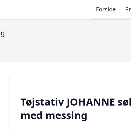
Forside
P
ng
Tøjstativ JOHANNE sø
med messing