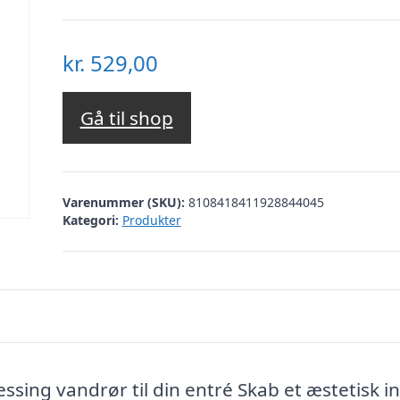
kr.
529,00
Gå til shop
Varenummer (SKU):
8108418411928844045
Kategori:
Produkter
essing vandrør til din entré Skab et æstetisk i