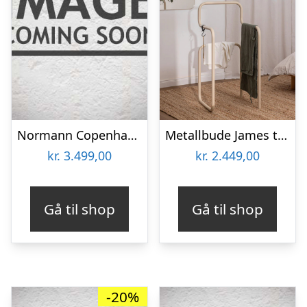
Normann Copenhagen Toj Tøjstativ Stor Hvid
Metallbude James tøjbutler tøjstativ i stål H89,5 x B42,5 x D42,5 cm – Mat creme
kr.
3.499,00
kr.
2.449,00
Gå til shop
Gå til shop
-20%