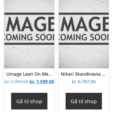
Umage Lean On Me Tøjstativ Hvid
Nikari Skandinavia Collection Lille Tøjstativ Olieret Egetræ
Den
Den
kr.
1.999,00
kr.
1.599,00
kr.
6.787,00
oprindelige
aktuelle
pris
pris
Gå til shop
Gå til shop
var:
er: