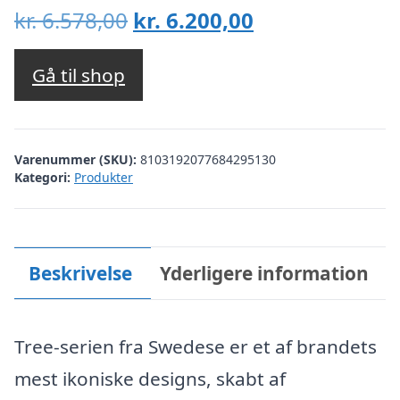
Den
Den
kr.
6.578,00
kr.
6.200,00
oprindelige
aktuelle
pris
pris
Gå til shop
var:
er:
kr. 6.578,00.
kr. 6.200,00.
Varenummer (SKU):
8103192077684295130
Kategori:
Produkter
Beskrivelse
Yderligere information
Tree-serien fra Swedese er et af brandets
mest ikoniske designs, skabt af